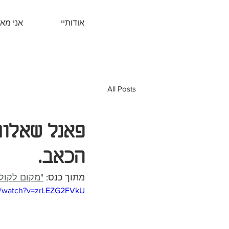
אודותיי
אני מא
All Posts
פאנל שאלות
הכאב.
מתוך כנס: 
"מקום לקולנ
m/watch?v=zrLEZG2FVkU